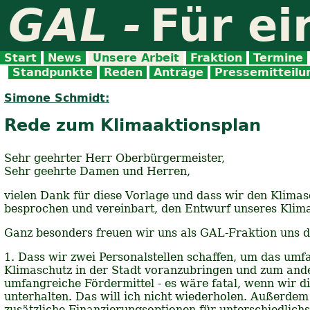
GAL -
Für ei
Start
News
Unsere Arbeit
Fraktion
Termine
Standpunkte
Reden
Anträge
Pressemitteil
Simone Schmidt:
Rede zum Klimaaktionsplan
Sehr geehrter Herr Oberbürgermeister,
Sehr geehrte Damen und Herren,
vielen Dank für diese Vorlage und dass wir den Klimas
besprochen und vereinbart, den Entwurf unseres Klima
Ganz besonders freuen wir uns als GAL-Fraktion uns d
1. Dass wir zwei Personalstellen schaffen, um das um
Klimaschutz in der Stadt voranzubringen und zum ande
umfangreiche Fördermittel - es wäre fatal, wenn wir d
unterhalten. Das will ich nicht wiederholen. Außerde
zusätzliche Finanzierungsoptionen für unterschiedli