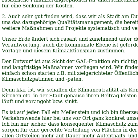
für eine Senkung der Kosten.
2. Auch sehr gut finden wird, dass wir als Stadt am 
uns das dazugehörige Qualitätsmanagement, die berei
weitere Maßnahmen und Projekte systematisch und ver
Unser Erde ändert sich rasant und zunehmend unter de
Verantwortung, auch die kommunale Ebene ist gefordert
Vorlage und diesem Klimaaktionsplan zustimmen.
Der Entwurf ist aus Sicht der GAL-Fraktion ein richtig 
und langfristige Maßnahmen vorliegen wird. Wir finden
einfach schon starten z.B. mit zielgerichteter Öffent
Klimaschutzpatinnen und -paten.
Denn klar ist, wir schaffen die Klimaneutralität als 
Kirchen etc. in der Stadt genauso ihren Beitrag leiste
läuft und vorangeht bzw. sinkt.
Es ist auf jeden Fall ein Meilenstein und ich bin überz
Verkehrswende hier bei uns vor Ort ganz konkret umse
Ich bin mir sicher, dass konsequenter Klimaschutz zu
sorgen für eine gerechte Verteilung von Flächen in de
allen Ortsteilen mehr auf Dauer mehr Aufenthalts- und