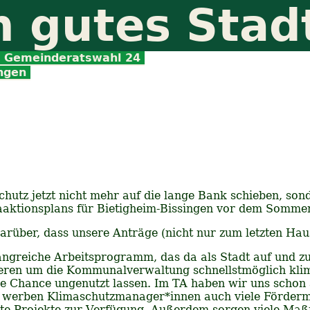
n gutes Stad
Gemeinderatswahl 24
ungen
chutz jetzt nicht mehr auf die lange Bank schieben, s
aktionsplans für Bietigheim-Bissingen vor dem Sommer 
arüber, dass unsere Anträge (nicht nur zum letzten Ha
fangreiche Arbeitsprogramm, das da als Stadt auf und 
ren um die Kommunalverwaltung schnellstmöglich kliman
ie Chance ungenutzt lassen. Im TA haben wir uns schon 
m werben Klimaschutzmanager*innen auch viele Förderm
chste Projekte zur Verfügung. Außerdem sorgen viele 