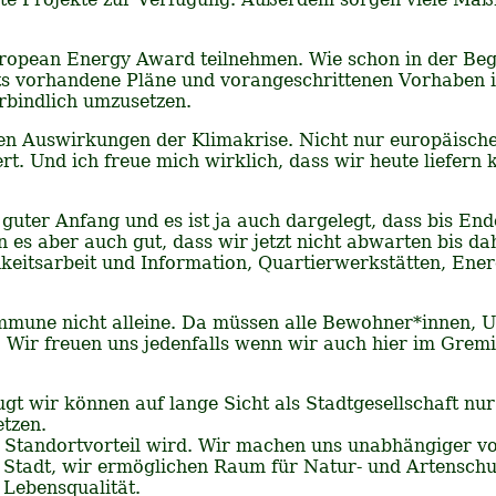
European Energy Award teilnehmen. Wie schon in der Be
ts vorhandene Pläne und vorangeschrittenen Vorhaben i
bindlich umzusetzen.
n Auswirkungen der Klimakrise. Nicht nur europäische,
. Und ich freue mich wirklich, dass wir heute liefern k
guter Anfang und es ist ja auch dargelegt, dass bis Ende
 es aber auch gut, dass wir jetzt nicht abwarten bis da
lichkeitsarbeit und Information, Quartierwerkstätten, E
Kommune nicht alleine. Da müssen alle Bewohner*innen,
n. Wir freuen uns jedenfalls wenn wir auch hier im Gre
eugt wir können auf lange Sicht als Stadtgesellschaft nu
tzen.
m Standortvorteil wird. Wir machen uns unabhängiger v
r Stadt, wir ermöglichen Raum für Natur- und Artenschut
 Lebensqualität.