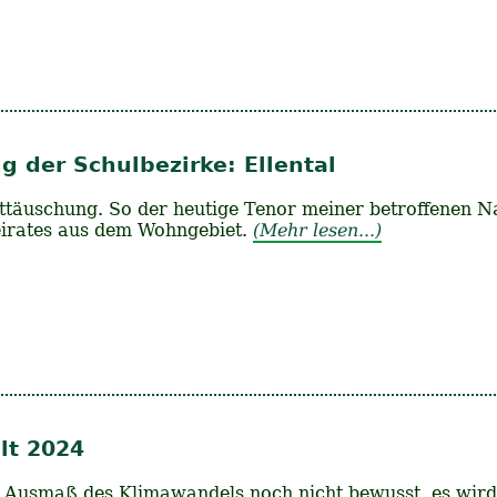
 der Schulbezirke: Ellental
täuschung. So der heutige Tenor meiner betroffenen Na
beirates aus dem Wohngebiet.
(Mehr lesen...)
lt 2024
 Ausmaß des Klimawandels noch nicht bewusst, es wird v