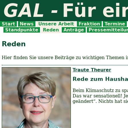
GAL -
Für ei
Start
News
Unsere Arbeit
Fraktion
Termine
Standpunkte
Reden
Anträge
Pressemitteil
Reden
Hier finden Sie unsere Beiträge zu wichtigen Themen 
Traute Theurer
Rede zum Hausha
Beim Klimaschutz zu sp
Das war sensationell! 
geändert“. Nichts hat s