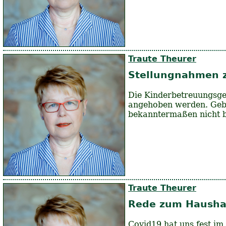
Traute Theurer
Stellungnahmen z
Die Kinderbetreuungsgeb
angehoben werden. Gebü
bekanntermaßen nicht be
Traute Theurer
Rede zum Hausha
Covid19 hat uns fest im