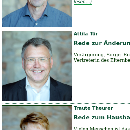
lesen...)
Attila Tür
Rede zur Änderung
Verärgerung, Sorge, Ent
Vertreterin des Eltern
Traute Theurer
Rede zum Hausha
Vielen Menschen ist das